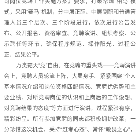
司岗位竞聘工作实施方案》要求，打破常规“相马”模
式，采用“赛马”机制，分中层正职、中层副职和普通管
理人员三个层次、三个阶段进行，依次进行公告发
布、公开报名、资格审查、竞聘演讲、组织考察、公
示聘任等环节，确保程序规范、操作阳光、过程公
正、结果公平。
万类霜天“竞”自由。在竞聘的重头戏——竞聘演讲
会上，竞聘人员轮流上阵，大显身手。紧紧围绕“个人
基本情况介绍和岗位资格匹配情况、竞聘优劣势和主
要业绩、对所竞聘岗位的认识和上岗后的工作设想、
对竞聘结果的态度”等方面进行演讲。过程紧张有序，
精彩纷呈。所有参加竞聘的同志都积极拥护改革，十
分珍惜这次机会，秉持“赶考心态”、常怀“敬畏之心”，