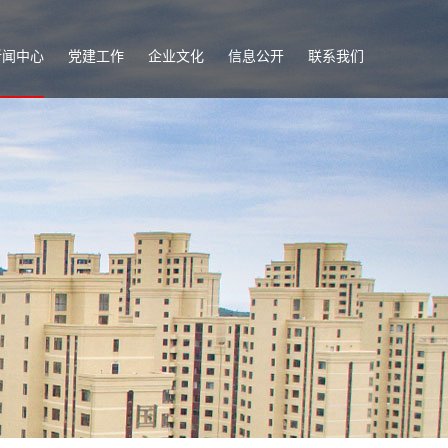
新闻中心
党建工作
企业文化
信息公开
联系我们
集团要闻
党的建设
企业理念
基本信息
行业动态
群团工作
员工风采
管理框架
招采信息
二十大专栏
领导任职