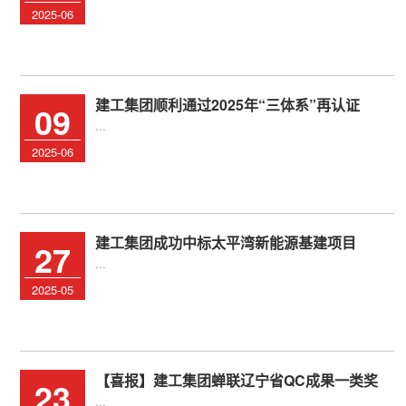
2025-06
建工集团顺利通过2025年“三体系”再认证
09
...
2025-06
建工集团成功中标太平湾新能源基建项目
27
...
2025-05
【喜报】建工集团蝉联辽宁省QC成果一类奖
23
...