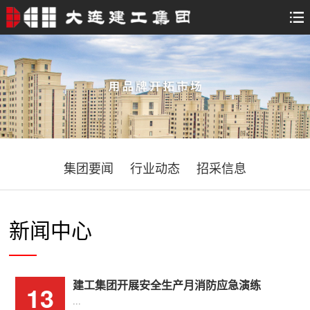
集团要闻
行业动态
招采信息
新闻中心
建工集团开展安全生产月消防应急演练
13
...